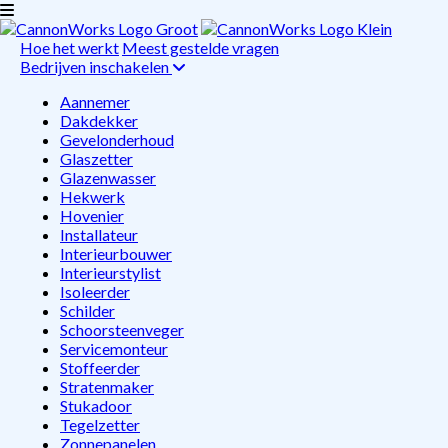
Hoe het werkt
Meest gestelde vragen
Bedrijven inschakelen
Aannemer
Dakdekker
Gevelonderhoud
Glaszetter
Glazenwasser
Hekwerk
Hovenier
Installateur
Interieurbouwer
Interieurstylist
Isoleerder
Schilder
Schoorsteenveger
Servicemonteur
Stoffeerder
Stratenmaker
Stukadoor
Tegelzetter
Zonnepanelen