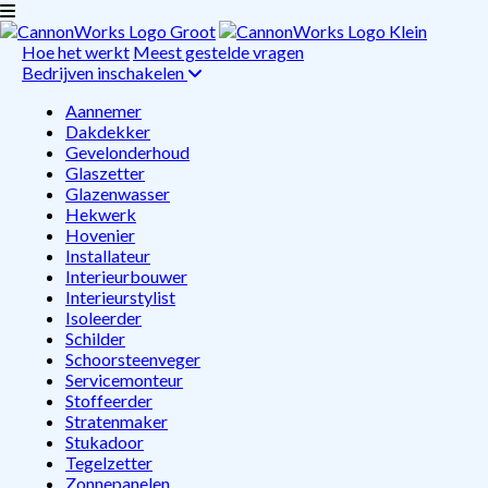
Hoe het werkt
Meest gestelde vragen
Bedrijven inschakelen
Aannemer
Dakdekker
Gevelonderhoud
Glaszetter
Glazenwasser
Hekwerk
Hovenier
Installateur
Interieurbouwer
Interieurstylist
Isoleerder
Schilder
Schoorsteenveger
Servicemonteur
Stoffeerder
Stratenmaker
Stukadoor
Tegelzetter
Zonnepanelen