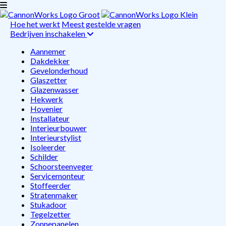
Hoe het werkt
Meest gestelde vragen
Bedrijven inschakelen
Aannemer
Dakdekker
Gevelonderhoud
Glaszetter
Glazenwasser
Hekwerk
Hovenier
Installateur
Interieurbouwer
Interieurstylist
Isoleerder
Schilder
Schoorsteenveger
Servicemonteur
Stoffeerder
Stratenmaker
Stukadoor
Tegelzetter
Zonnepanelen