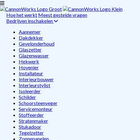
Hoe het werkt
Meest gestelde vragen
Bedrijven inschakelen
Aannemer
Dakdekker
Gevelonderhoud
Glaszetter
Glazenwasser
Hekwerk
Hovenier
Installateur
Interieurbouwer
Interieurstylist
Isoleerder
Schilder
Schoorsteenveger
Servicemonteur
Stoffeerder
Stratenmaker
Stukadoor
Tegelzetter
Zonnepanelen