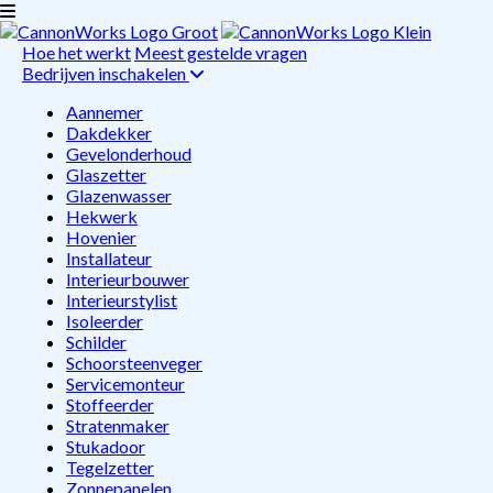
Hoe het werkt
Meest gestelde vragen
Bedrijven inschakelen
Aannemer
Dakdekker
Gevelonderhoud
Glaszetter
Glazenwasser
Hekwerk
Hovenier
Installateur
Interieurbouwer
Interieurstylist
Isoleerder
Schilder
Schoorsteenveger
Servicemonteur
Stoffeerder
Stratenmaker
Stukadoor
Tegelzetter
Zonnepanelen