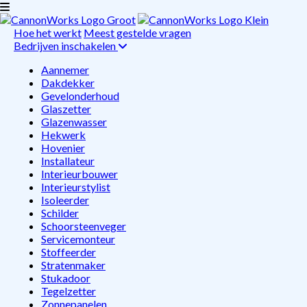
Hoe het werkt
Meest gestelde vragen
Bedrijven inschakelen
Aannemer
Dakdekker
Gevelonderhoud
Glaszetter
Glazenwasser
Hekwerk
Hovenier
Installateur
Interieurbouwer
Interieurstylist
Isoleerder
Schilder
Schoorsteenveger
Servicemonteur
Stoffeerder
Stratenmaker
Stukadoor
Tegelzetter
Zonnepanelen