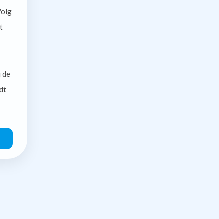
olg
t
j de
dt