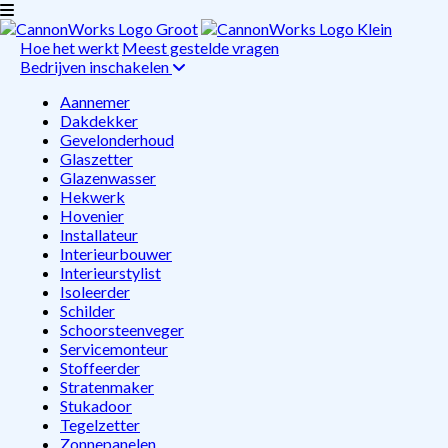
Hoe het werkt
Meest gestelde vragen
Bedrijven inschakelen
Aannemer
Dakdekker
Gevelonderhoud
Glaszetter
Glazenwasser
Hekwerk
Hovenier
Installateur
Interieurbouwer
Interieurstylist
Isoleerder
Schilder
Schoorsteenveger
Servicemonteur
Stoffeerder
Stratenmaker
Stukadoor
Tegelzetter
Zonnepanelen