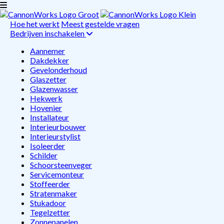
Hoe het werkt
Meest gestelde vragen
Bedrijven inschakelen
Aannemer
Dakdekker
Gevelonderhoud
Glaszetter
Glazenwasser
Hekwerk
Hovenier
Installateur
Interieurbouwer
Interieurstylist
Isoleerder
Schilder
Schoorsteenveger
Servicemonteur
Stoffeerder
Stratenmaker
Stukadoor
Tegelzetter
Zonnepanelen