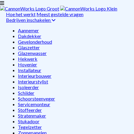
Hoe het werkt
Meest gestelde vragen
Bedrijven inschakelen
Aannemer
Dakdekker
Gevelonderhoud
Glaszetter
Glazenwasser
Hekwerk
Hovenier
Installateur
Interieurbouwer
Interieurstylist
Isoleerder
Schilder
Schoorsteenveger
Servicemonteur
Stoffeerder
Stratenmaker
Stukadoor
Tegelzetter
Zonnepanelen