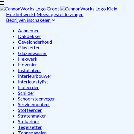
Hoe het werkt
Meest gestelde vragen
Bedrijven inschakelen
Aannemer
Dakdekker
Gevelonderhoud
Glaszetter
Glazenwasser
Hekwerk
Hovenier
Installateur
Interieurbouwer
Interieurstylist
Isoleerder
Schilder
Schoorsteenveger
Servicemonteur
Stoffeerder
Stratenmaker
Stukadoor
Tegelzetter
Zonnepanelen