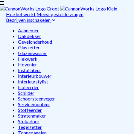
Hoe het werkt
Meest gestelde vragen
Bedrijven inschakelen
Aannemer
Dakdekker
Gevelonderhoud
Glaszetter
Glazenwasser
Hekwerk
Hovenier
Installateur
Interieurbouwer
Interieurstylist
Isoleerder
Schilder
Schoorsteenveger
Servicemonteur
Stoffeerder
Stratenmaker
Stukadoor
Tegelzetter
Zonnepanelen