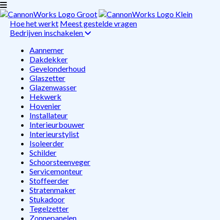
Hoe het werkt
Meest gestelde vragen
Bedrijven inschakelen
Aannemer
Dakdekker
Gevelonderhoud
Glaszetter
Glazenwasser
Hekwerk
Hovenier
Installateur
Interieurbouwer
Interieurstylist
Isoleerder
Schilder
Schoorsteenveger
Servicemonteur
Stoffeerder
Stratenmaker
Stukadoor
Tegelzetter
Zonnepanelen