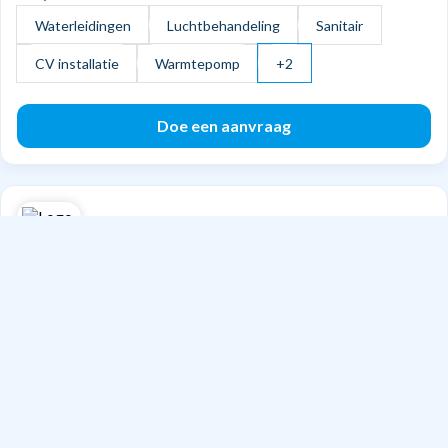
Waterleidingen
Luchtbehandeling
Sanitair
CV installatie
Warmtepomp
+2
Doe een aanvraag
Pevo Elektro B.V.
Herten
Gespecialiseerd in:
Verbouwen
Timmerwerk
Nieuwbouwen
Doe een aanvraag