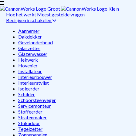
Hoe het werkt
Meest gestelde vragen
Bedrijven inschakelen
Aannemer
Dakdekker
Gevelonderhoud
Glaszetter
Glazenwasser
Hekwerk
Hovenier
Installateur
Interieurbouwer
Interieurstylist
Isoleerder
Schilder
Schoorsteenveger
Servicemonteur
Stoffeerder
Stratenmaker
Stukadoor
Tegelzetter
Zonnepanelen