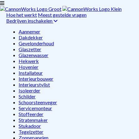
Hoe het werkt
Meest gestelde vragen
Bedrijven inschakelen
Aannemer
Dakdekker
Gevelonderhoud
Glaszetter
Glazenwasser
Hekwerk
Hovenier
Installateur
Interieurbouwer
Interieurstylist
Isoleerder
Schilder
Schoorsteenveger
Servicemonteur
Stoffeerder
Stratenmaker
Stukadoor
Tegelzetter
Zonnepanelen