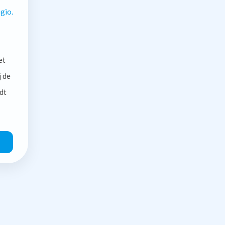
gio.
et
j de
dt