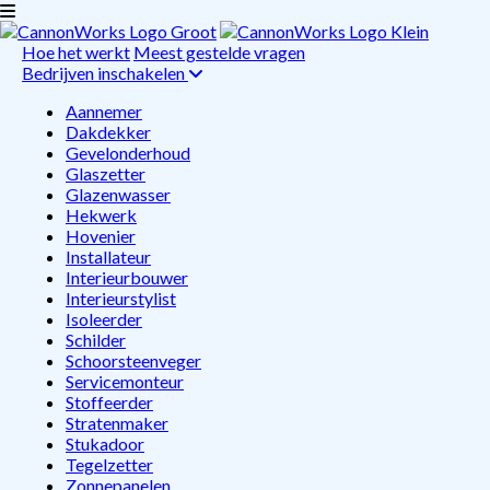
Hoe het werkt
Meest gestelde vragen
Bedrijven inschakelen
Aannemer
Dakdekker
Gevelonderhoud
Glaszetter
Glazenwasser
Hekwerk
Hovenier
Installateur
Interieurbouwer
Interieurstylist
Isoleerder
Schilder
Schoorsteenveger
Servicemonteur
Stoffeerder
Stratenmaker
Stukadoor
Tegelzetter
Zonnepanelen