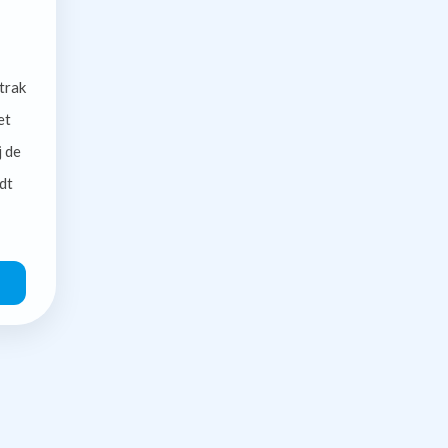
trak
et
j de
dt
O