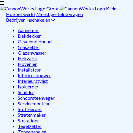
Hoe het werkt
Meest gestelde vragen
Bedrijven inschakelen
Aannemer
Dakdekker
Gevelonderhoud
Glaszetter
Glazenwasser
Hekwerk
Hovenier
Installateur
Interieurbouwer
Interieurstylist
Isoleerder
Schilder
Schoorsteenveger
Servicemonteur
Stoffeerder
Stratenmaker
Stukadoor
Tegelzetter
Zonnepanelen