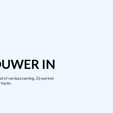
OUWER IN
d of verduurzaming. Zij werken
rlopen.