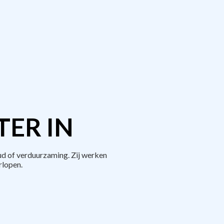
TER IN
d of verduurzaming. Zij werken
rlopen.