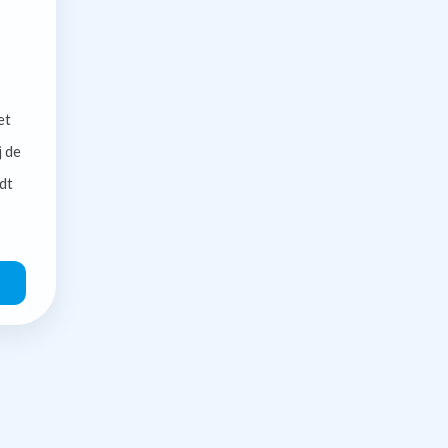
et
j de
dt