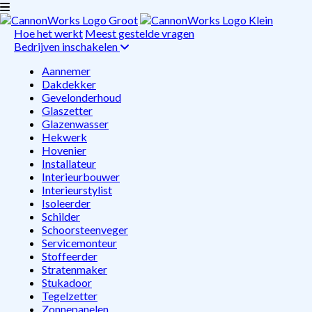
Hoe het werkt
Meest gestelde vragen
Bedrijven inschakelen
Aannemer
Dakdekker
Gevelonderhoud
Glaszetter
Glazenwasser
Hekwerk
Hovenier
Installateur
Interieurbouwer
Interieurstylist
Isoleerder
Schilder
Schoorsteenveger
Servicemonteur
Stoffeerder
Stratenmaker
Stukadoor
Tegelzetter
Zonnepanelen