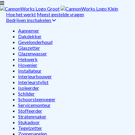
Hoe het werkt
Meest gestelde vragen
Bedrijven inschakelen
Aannemer
Dakdekker
Gevelonderhoud
Glaszetter
Glazenwasser
Hekwerk
Hovenier
Installateur
Interieurbouwer
Interieurstylist
Isoleerder
Schilder
Schoorsteenveger
Servicemonteur
Stoffeerder
Stratenmaker
Stukadoor
Tegelzetter
Zonnepanelen