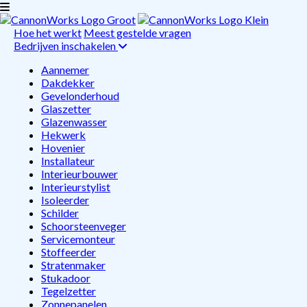
Hoe het werkt
Meest gestelde vragen
Bedrijven inschakelen
Aannemer
Dakdekker
Gevelonderhoud
Glaszetter
Glazenwasser
Hekwerk
Hovenier
Installateur
Interieurbouwer
Interieurstylist
Isoleerder
Schilder
Schoorsteenveger
Servicemonteur
Stoffeerder
Stratenmaker
Stukadoor
Tegelzetter
Zonnepanelen