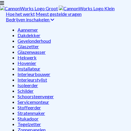
Hoe het werkt
Meest gestelde vragen
Bedrijven inschakelen
Aannemer
Dakdekker
Gevelonderhoud
Glaszetter
Glazenwasser
Hekwerk
Hovenier
Installateur
Interieurbouwer
Interieurstylist
Isoleerder
Schilder
Schoorsteenveger
Servicemonteur
Stoffeerder
Stratenmaker
Stukadoor
Tegelzetter
Zonnepanelen