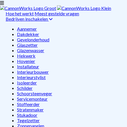
Hoe het werkt
Meest gestelde vragen
Bedrijven inschakelen
Aannemer
Dakdekker
Gevelonderhoud
Glaszetter
Glazenwasser
Hekwerk
Hovenier
Installateur
Interieurbouwer
Interieurstylist
Isoleerder
Schilder
Schoorsteenveger
Servicemonteur
Stoffeerder
Stratenmaker
Stukadoor
Tegelzetter
Zonnepanelen