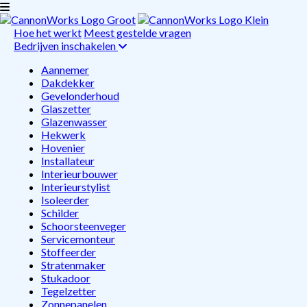
Hoe het werkt
Meest gestelde vragen
Bedrijven inschakelen
Aannemer
Dakdekker
Gevelonderhoud
Glaszetter
Glazenwasser
Hekwerk
Hovenier
Installateur
Interieurbouwer
Interieurstylist
Isoleerder
Schilder
Schoorsteenveger
Servicemonteur
Stoffeerder
Stratenmaker
Stukadoor
Tegelzetter
Zonnepanelen