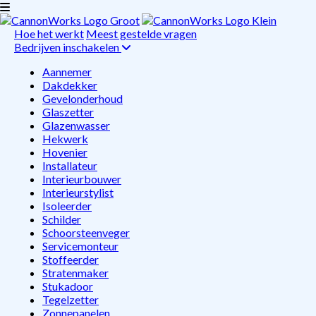
Hoe het werkt
Meest gestelde vragen
Bedrijven inschakelen
Aannemer
Dakdekker
Gevelonderhoud
Glaszetter
Glazenwasser
Hekwerk
Hovenier
Installateur
Interieurbouwer
Interieurstylist
Isoleerder
Schilder
Schoorsteenveger
Servicemonteur
Stoffeerder
Stratenmaker
Stukadoor
Tegelzetter
Zonnepanelen