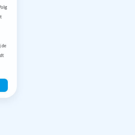
olg
t
j de
dt