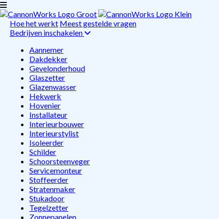
Hoe het werkt
Meest gestelde vragen
Bedrijven inschakelen
Aannemer
Dakdekker
Gevelonderhoud
Glaszetter
Glazenwasser
Hekwerk
Hovenier
Installateur
Interieurbouwer
Interieurstylist
Isoleerder
Schilder
Schoorsteenveger
Servicemonteur
Stoffeerder
Stratenmaker
Stukadoor
Tegelzetter
Zonnepanelen