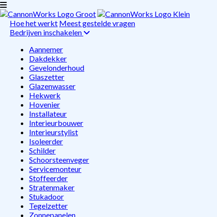
Hoe het werkt
Meest gestelde vragen
Bedrijven inschakelen
Aannemer
Dakdekker
Gevelonderhoud
Glaszetter
Glazenwasser
Hekwerk
Hovenier
Installateur
Interieurbouwer
Interieurstylist
Isoleerder
Schilder
Schoorsteenveger
Servicemonteur
Stoffeerder
Stratenmaker
Stukadoor
Tegelzetter
Zonnepanelen