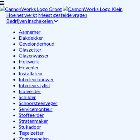
Hoe het werkt
Meest gestelde vragen
Bedrijven inschakelen
Aannemer
Dakdekker
Gevelonderhoud
Glaszetter
Glazenwasser
Hekwerk
Hovenier
Installateur
Interieurbouwer
Interieurstylist
Isoleerder
Schilder
Schoorsteenveger
Servicemonteur
Stoffeerder
Stratenmaker
Stukadoor
Tegelzetter
Zonnepanelen