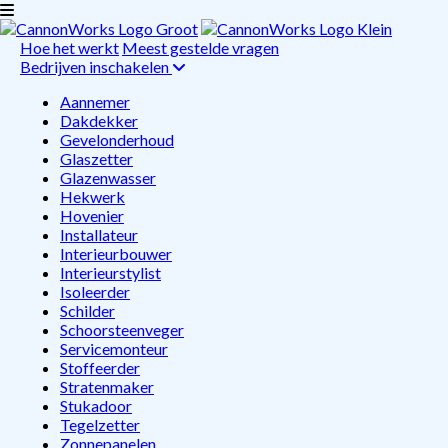
Hoe het werkt
Meest gestelde vragen
Bedrijven inschakelen
Aannemer
Dakdekker
Gevelonderhoud
Glaszetter
Glazenwasser
Hekwerk
Hovenier
Installateur
Interieurbouwer
Interieurstylist
Isoleerder
Schilder
Schoorsteenveger
Servicemonteur
Stoffeerder
Stratenmaker
Stukadoor
Tegelzetter
Zonnepanelen