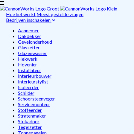
Hoe het werkt
Meest gestelde vragen
Bedrijven inschakelen
Aannemer
Dakdekker
Gevelonderhoud
Glaszetter
Glazenwasser
Hekwerk
Hovenier
Installateur
Interieurbouwer
Interieurstylist
Isoleerder
Schilder
Schoorsteenveger
Servicemonteur
Stoffeerder
Stratenmaker
Stukadoor
Tegelzetter
Zonnepanelen