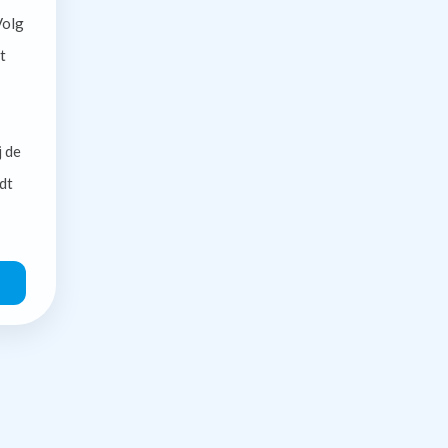
olg
t
j de
dt