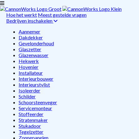
Hoe het werkt
Meest gestelde vragen
Bedrijven inschakelen
Aannemer
Dakdekker
Gevelonderhoud
Glaszetter
Glazenwasser
Hekwerk
Hovenier
Installateur
Interieurbouwer
Interieurstylist
Isoleerder
Schilder
Schoorsteenveger
Servicemonteur
Stoffeerder
Stratenmaker
Stukadoor
Tegelzetter
Zonnepanelen