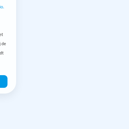
io.
et
j de
dt