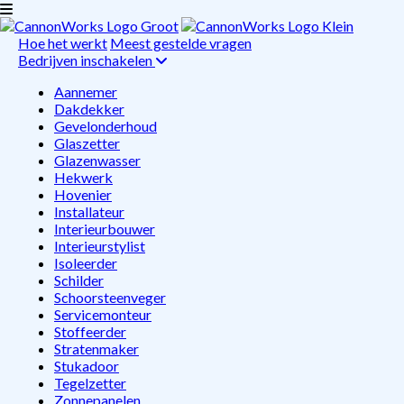
Hoe het werkt
Meest gestelde vragen
Bedrijven inschakelen
Aannemer
Dakdekker
Gevelonderhoud
Glaszetter
Glazenwasser
Hekwerk
Hovenier
Installateur
Interieurbouwer
Interieurstylist
Isoleerder
Schilder
Schoorsteenveger
Servicemonteur
Stoffeerder
Stratenmaker
Stukadoor
Tegelzetter
Zonnepanelen