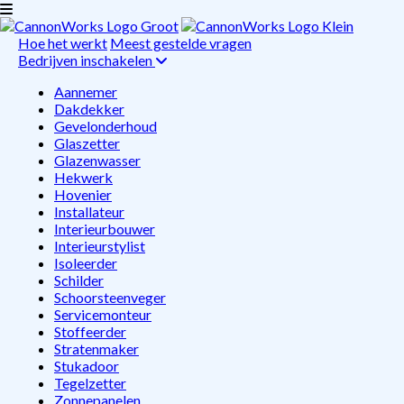
Hoe het werkt
Meest gestelde vragen
Bedrijven inschakelen
Aannemer
Dakdekker
Gevelonderhoud
Glaszetter
Glazenwasser
Hekwerk
Hovenier
Installateur
Interieurbouwer
Interieurstylist
Isoleerder
Schilder
Schoorsteenveger
Servicemonteur
Stoffeerder
Stratenmaker
Stukadoor
Tegelzetter
Zonnepanelen