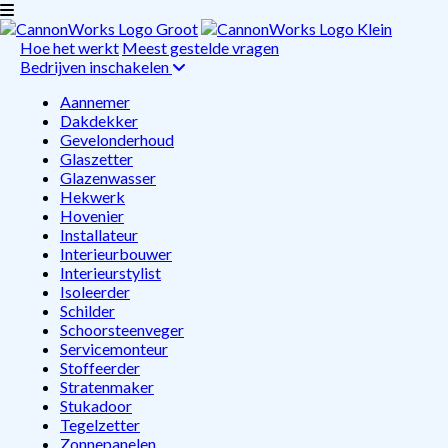
Hoe het werkt
Meest gestelde vragen
Bedrijven inschakelen
Aannemer
Dakdekker
Gevelonderhoud
Glaszetter
Glazenwasser
Hekwerk
Hovenier
Installateur
Interieurbouwer
Interieurstylist
Isoleerder
Schilder
Schoorsteenveger
Servicemonteur
Stoffeerder
Stratenmaker
Stukadoor
Tegelzetter
Zonnepanelen