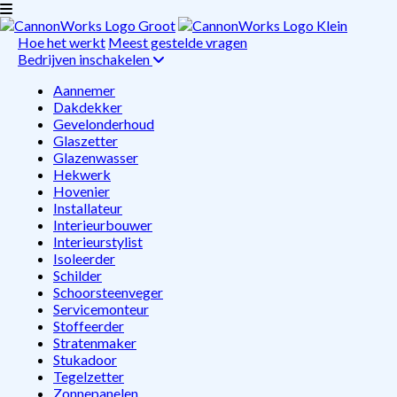
Hoe het werkt
Meest gestelde vragen
Bedrijven inschakelen
Aannemer
Dakdekker
Gevelonderhoud
Glaszetter
Glazenwasser
Hekwerk
Hovenier
Installateur
Interieurbouwer
Interieurstylist
Isoleerder
Schilder
Schoorsteenveger
Servicemonteur
Stoffeerder
Stratenmaker
Stukadoor
Tegelzetter
Zonnepanelen