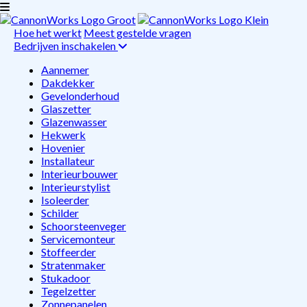
Hoe het werkt
Meest gestelde vragen
Bedrijven inschakelen
Aannemer
Dakdekker
Gevelonderhoud
Glaszetter
Glazenwasser
Hekwerk
Hovenier
Installateur
Interieurbouwer
Interieurstylist
Isoleerder
Schilder
Schoorsteenveger
Servicemonteur
Stoffeerder
Stratenmaker
Stukadoor
Tegelzetter
Zonnepanelen