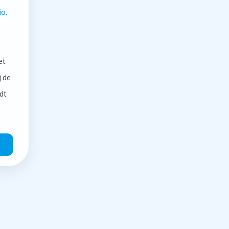
io.
et
j de
dt