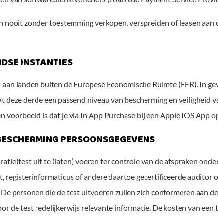
nooit zonder toestemming verkopen, verspreiden of leasen aan d
NDSE INSTANTIES
an landen buiten de Europese Economische Ruimte (EER). In gev
 dat deze derde een passend niveau van bescherming en veiligheid
 Een voorbeeld is dat je via In App Purchase bij een Apple IOS Ap
 BESCHERMING PERSOONSGEGEVENS
atie)test uit te (laten) voeren ter controle van de afspraken onde
, registerinformaticus of andere daartoe gecertificeerde auditor 
e personen die de test uitvoeren zullen zich conformeren aan de 
oor de test redelijkerwijs relevante informatie. De kosten van een