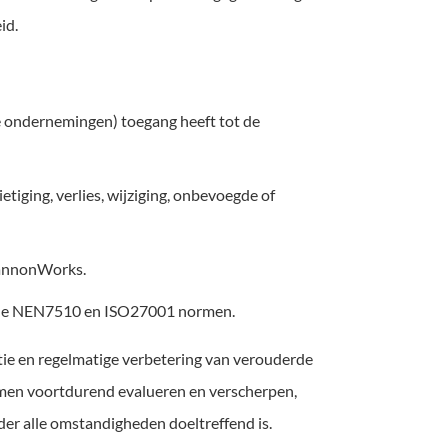
id.
 ondernemingen) toegang heeft tot de
iging, verlies, wijziging, onbevoegde of
CannonWorks.
in de NEN7510 en ISO27001 normen.
atie en regelmatige verbetering van verouderde
rmen voortdurend evalueren en verscherpen,
nder alle omstandigheden doeltreffend is.