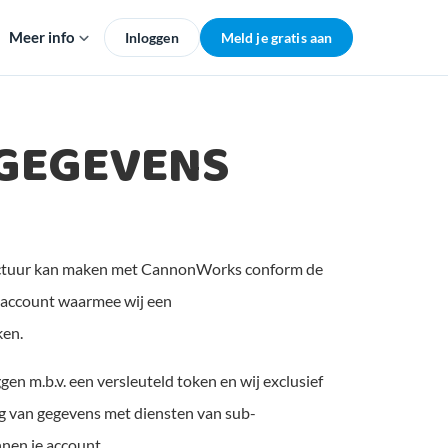
Meer info
Inloggen
Meld je gratis aan
GEGEVENS
f factuur kan maken met CannonWorks conform de
e account waarmee wij een
ken.
en m.b.v. een versleuteld token en wij exclusief
ng van gegevens met diensten van sub-
nnen je account.