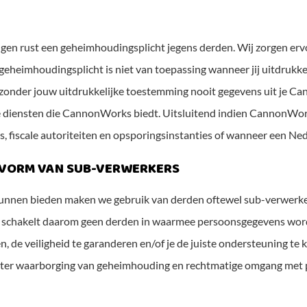
ngen rust een geheimhoudingsplicht jegens derden. Wij zorgen er
geheimhoudingsplicht is niet van toepassing wanneer jij uitdruk
en zonder jouw uitdrukkelijke toestemming nooit gegevens uit je 
 diensten die CannonWorks biedt. Uitsluitend indien CannonWorks
, fiscale autoriteiten en opsporingsinstanties of wanneer een N
E VORM VAN SUB-VERWERKERS
kunnen bieden maken we gebruik van derden oftewel sub-verwerkers
schakelt daarom geen derden in waarmee persoonsgegevens worde
de veiligheid te garanderen en/of je de juiste ondersteuning te
 ter waarborging van geheimhouding en rechtmatige omgang met