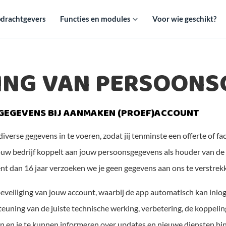
drachtgevers
Functies en modules
Voor wie geschikt?
ING VAN PERSOONS
GEGEVENS BIJ AANMAKEN (PROEF)ACCOUNT
diverse gegevens in te voeren, zodat jij tenminste een offerte o
 jouw bedrijf koppelt aan jouw persoonsgegevens als houder van d
ent dan 16 jaar verzoeken we je geen gegevens aan ons te verstrek
beveiliging van jouw account, waarbij de app automatisch kan inlogg
euning van de juiste technische werking, verbetering, de koppeli
ren en je te kunnen informeren over updates en nieuwe diensten bi