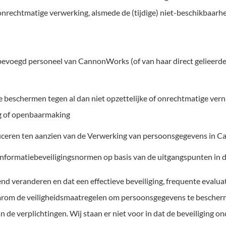
nrechtmatige verwerking, alsmede de (tijdige) niet-beschikbaarhe
evoegd personeel van CannonWorks (of van haar direct gelieerde
eschermen tegen al dan niet opzettelijke of onrechtmatige verniet
ng of openbaarmaking
ficeren ten aanzien van de Verwerking van persoonsgegevens in 
de Informatiebeveiligingsnormen op basis van de uitgangspunten 
rend veranderen en dat een effectieve beveiliging, frequente evalu
 daarom de veiligheidsmaatregelen om persoonsgegevens te besche
 de verplichtingen. Wij staan er niet voor in dat de beveiliging o