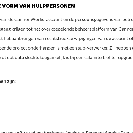
DE VORM VAN HULPPERSONEN
van de CannonWorks-account en de persoonsgegevens van betrok
egang krijgen tot het overkoepelende beheersplatform van Canno
et het aanbrengen van rechtstreekse wijzigingen van de account of
lopende project onderhanden is met een sub-verwerker. Zij hebbe
t dat data slechts toegankelijk is bij een calamiteit, of ter upgr
n zijn:
n van softwaredienstverleners (zoals o.a. Payment Service Prov