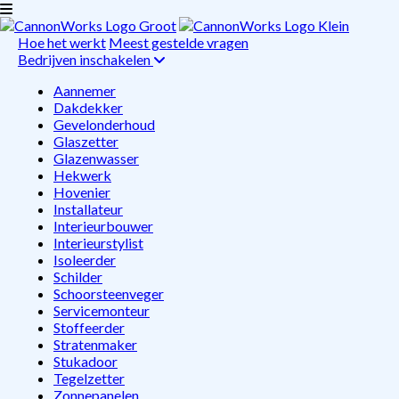
Hoe het werkt
Meest gestelde vragen
Bedrijven inschakelen
Aannemer
Dakdekker
Gevelonderhoud
Glaszetter
Glazenwasser
Hekwerk
Hovenier
Installateur
Interieurbouwer
Interieurstylist
Isoleerder
Schilder
Schoorsteenveger
Servicemonteur
Stoffeerder
Stratenmaker
Stukadoor
Tegelzetter
Zonnepanelen