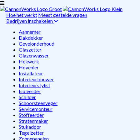
Hoe het werkt
Meest gestelde vragen
Bedrijven inschakelen
Aannemer
Dakdekker
Gevelonderhoud
Glaszetter
Glazenwasser
Hekwerk
Hovenier
Installateur
Interieurbouwer
Interieurstylist
Isoleerder
Schilder
Schoorsteenveger
Servicemonteur
Stoffeerder
Stratenmaker
Stukadoor
Tegelzetter
Zonnepanelen