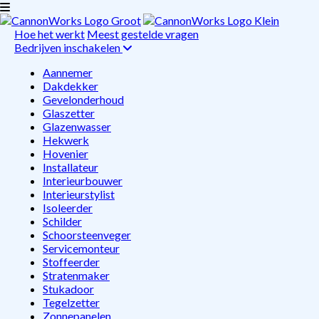
Hoe het werkt
Meest gestelde vragen
Bedrijven inschakelen
Aannemer
Dakdekker
Gevelonderhoud
Glaszetter
Glazenwasser
Hekwerk
Hovenier
Installateur
Interieurbouwer
Interieurstylist
Isoleerder
Schilder
Schoorsteenveger
Servicemonteur
Stoffeerder
Stratenmaker
Stukadoor
Tegelzetter
Zonnepanelen