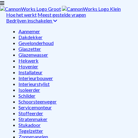
Hoe het werkt
Meest gestelde vragen
Bedrijven inschakelen
Aannemer
Dakdekker
Gevelonderhoud
Glaszetter
Glazenwasser
Hekwerk
Hovenier
Installateur
Interieurbouwer
Interieurstylist
Isoleerder
Schilder
Schoorsteenveger
Servicemonteur
Stoffeerder
Stratenmaker
Stukadoor
Tegelzetter
Zonnepanelen