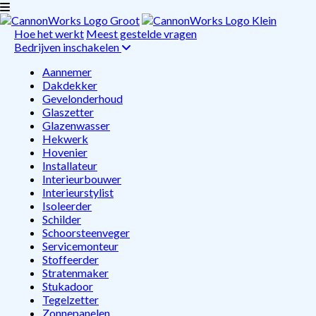
Hoe het werkt
Meest gestelde vragen
Bedrijven inschakelen
Aannemer
Dakdekker
Gevelonderhoud
Glaszetter
Glazenwasser
Hekwerk
Hovenier
Installateur
Interieurbouwer
Interieurstylist
Isoleerder
Schilder
Schoorsteenveger
Servicemonteur
Stoffeerder
Stratenmaker
Stukadoor
Tegelzetter
Zonnepanelen