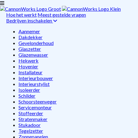
Hoe het werkt
Meest gestelde vragen
Bedrijven inschakelen
Aannemer
Dakdekker
Gevelonderhoud
Glaszetter
Glazenwasser
Hekwerk
Hovenier
Installateur
Interieurbouwer
Interieurstylist
Isoleerder
Schilder
Schoorsteenveger
Servicemonteur
Stoffeerder
Stratenmaker
Stukadoor
Tegelzetter
Zonnepanelen