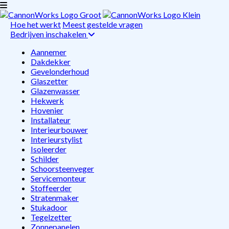
Hoe het werkt
Meest gestelde vragen
Bedrijven inschakelen
Aannemer
Dakdekker
Gevelonderhoud
Glaszetter
Glazenwasser
Hekwerk
Hovenier
Installateur
Interieurbouwer
Interieurstylist
Isoleerder
Schilder
Schoorsteenveger
Servicemonteur
Stoffeerder
Stratenmaker
Stukadoor
Tegelzetter
Zonnepanelen