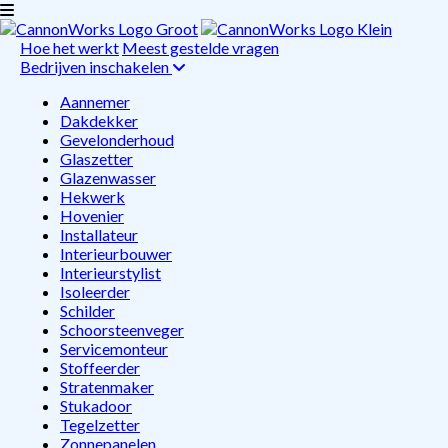
Hoe het werkt
Meest gestelde vragen
Bedrijven inschakelen
Aannemer
Dakdekker
Gevelonderhoud
Glaszetter
Glazenwasser
Hekwerk
Hovenier
Installateur
Interieurbouwer
Interieurstylist
Isoleerder
Schilder
Schoorsteenveger
Servicemonteur
Stoffeerder
Stratenmaker
Stukadoor
Tegelzetter
Zonnepanelen