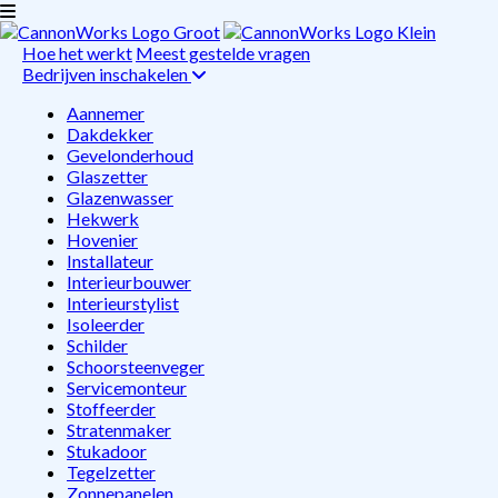
Hoe het werkt
Meest gestelde vragen
Bedrijven inschakelen
Aannemer
Dakdekker
Gevelonderhoud
Glaszetter
Glazenwasser
Hekwerk
Hovenier
Installateur
Interieurbouwer
Interieurstylist
Isoleerder
Schilder
Schoorsteenveger
Servicemonteur
Stoffeerder
Stratenmaker
Stukadoor
Tegelzetter
Zonnepanelen