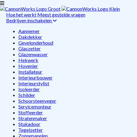
Hoe het werkt
Meest gestelde vragen
Bedrijven inschakelen
Aannemer
Dakdekker
Gevelonderhoud
Glaszetter
Glazenwasser
Hekwerk
Hovenier
Installateur
Interieurbouwer
Interieurstylist
Isoleerder
Schilder
Schoorsteenveger
Servicemonteur
Stoffeerder
Stratenmaker
Stukadoor
Tegelzetter
Zonnepanelen