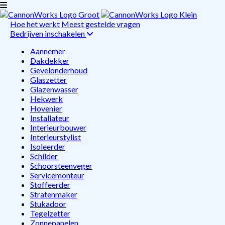
Hoe het werkt
Meest gestelde vragen
Bedrijven inschakelen
Aannemer
Dakdekker
Gevelonderhoud
Glaszetter
Glazenwasser
Hekwerk
Hovenier
Installateur
Interieurbouwer
Interieurstylist
Isoleerder
Schilder
Schoorsteenveger
Servicemonteur
Stoffeerder
Stratenmaker
Stukadoor
Tegelzetter
Zonnepanelen