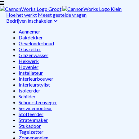
Hoe het werkt
Meest gestelde vragen
Bedrijven inschakelen
Aannemer
Dakdekker
Gevelonderhoud
Glaszetter
Glazenwasser
Hekwerk
Hovenier
Installateur
Interieurbouwer
Interieurstylist
Isoleerder
Schilder
Schoorsteenveger
Servicemonteur
Stoffeerder
Stratenmaker
Stukadoor
Tegelzetter
Zonnepanelen