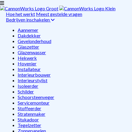
Hoe het werkt
Meest gestelde vragen
Bedrijven inschakelen
Aannemer
Dakdekker
Gevelonderhoud
Glaszetter
Glazenwasser
Hekwerk
Hovenier
Installateur
Interieurbouwer
Interieurstylist
Isoleerder
Schilder
Schoorsteenveger
Servicemonteur
Stoffeerder
Stratenmaker
Stukadoor
Tegelzetter
Zonnepanelen