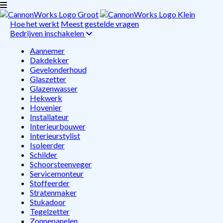
Hoe het werkt
Meest gestelde vragen
Bedrijven inschakelen
Aannemer
Dakdekker
Gevelonderhoud
Glaszetter
Glazenwasser
Hekwerk
Hovenier
Installateur
Interieurbouwer
Interieurstylist
Isoleerder
Schilder
Schoorsteenveger
Servicemonteur
Stoffeerder
Stratenmaker
Stukadoor
Tegelzetter
Zonnepanelen