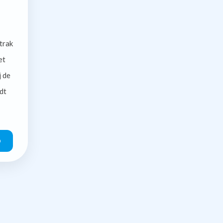
trak
et
j de
dt
O