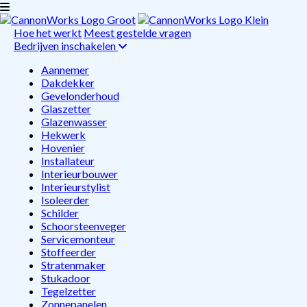
Hoe het werkt
Meest gestelde vragen
Bedrijven inschakelen
Aannemer
Dakdekker
Gevelonderhoud
Glaszetter
Glazenwasser
Hekwerk
Hovenier
Installateur
Interieurbouwer
Interieurstylist
Isoleerder
Schilder
Schoorsteenveger
Servicemonteur
Stoffeerder
Stratenmaker
Stukadoor
Tegelzetter
Zonnepanelen